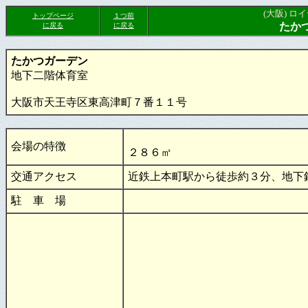
(大阪) 
トップページ
１つ前
たか
に戻る
に戻る
たかつガーデン
地下二階体育室
大阪市天王寺区東高津町７番１１号
会場の特徴
２８６㎡
交通アクセス
近鉄上本町駅から徒歩約３分、地下
駐 車 場