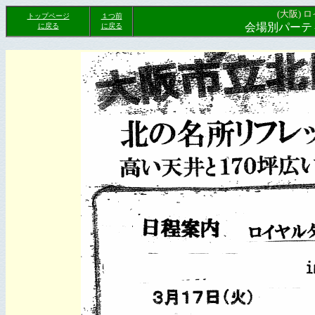
(大阪)
トップページ
１つ前
会場別パーテ
に戻る
に戻る